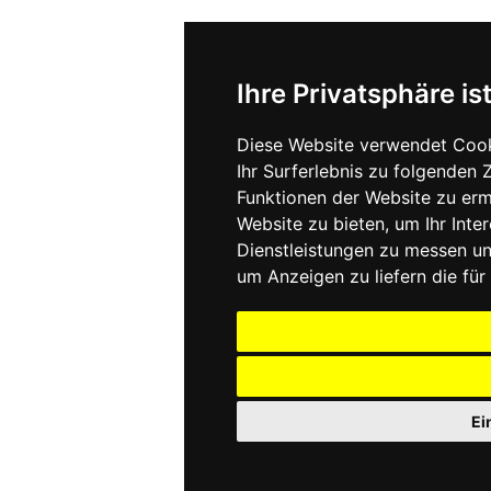
Ihre Privatsphäre is
Diese Website verwendet Cook
Ihr Surferlebnis zu folgenden
Funktionen der Website zu er
Website zu bieten
,
um Ihr Inte
Dienstleistungen zu messen un
um Anzeigen zu liefern die für 
Ei