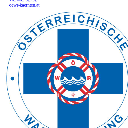
oewr-kaernten.at