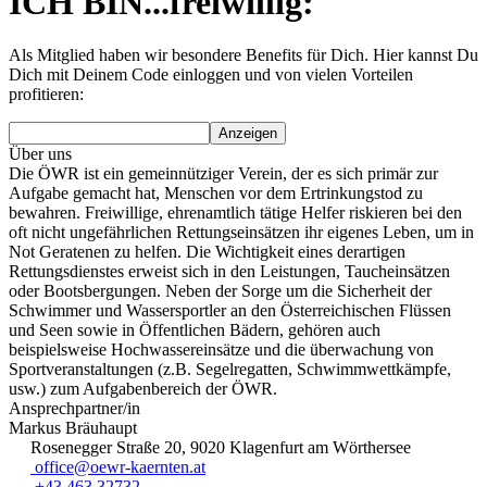
ICH BIN...freiwillig:
Als Mitglied haben wir besondere Benefits für Dich. Hier kannst Du
Dich mit Deinem Code einloggen und von vielen Vorteilen
profitieren:
Anzeigen
Über uns
Die ÖWR ist ein gemeinnütziger Verein, der es sich primär zur
Aufgabe gemacht hat, Menschen vor dem Ertrinkungstod zu
bewahren. Freiwillige, ehrenamtlich tätige Helfer riskieren bei den
oft nicht ungefährlichen Rettungseinsätzen ihr eigenes Leben, um in
Not Geratenen zu helfen. Die Wichtigkeit eines derartigen
Rettungsdienstes erweist sich in den Leistungen, Taucheinsätzen
oder Bootsbergungen. Neben der Sorge um die Sicherheit der
Schwimmer und Wassersportler an den Österreichischen Flüssen
und Seen sowie in Öffentlichen Bädern, gehören auch
beispielsweise Hochwassereinsätze und die überwachung von
Sportveranstaltungen (z.B. Segelregatten, Schwimmwettkämpfe,
usw.) zum Aufgabenbereich der ÖWR.
Ansprechpartner/in
Markus Bräuhaupt
Rosenegger Straße 20, 9020 Klagenfurt am Wörthersee
office@oewr-kaernten.at
+43 463 32732