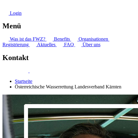
Login
Menü
Was ist das FWZ?
Benefits
Organisationen
Registrierung
Aktuelles
FAQ
Über uns
Kontakt
Startseite
Österreichische Wasserrettung Landesverband Kärnten